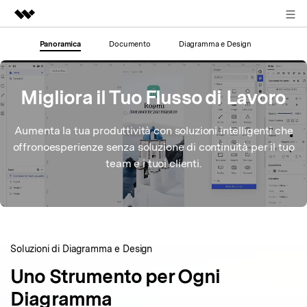
ACCEDI
Panoramica
Documento
Diagramma e Design
Prodotti in evidenza
Creatività digitale AIGC
Business
Migliora il Tuo Flusso di Lavoro
Utilità
Panoramica
Chi siamo
Soluzione
Aumenta la tua produttività con soluzioni intelligenti che
offrono
esperienze senza soluzione di continuità per il tuo
Sala stampa
team e i tuoi clienti.
Negozio
Supporto
Soluzioni di Diagramma e Design
Search
Uno Strumento per Ogni
Diagramma