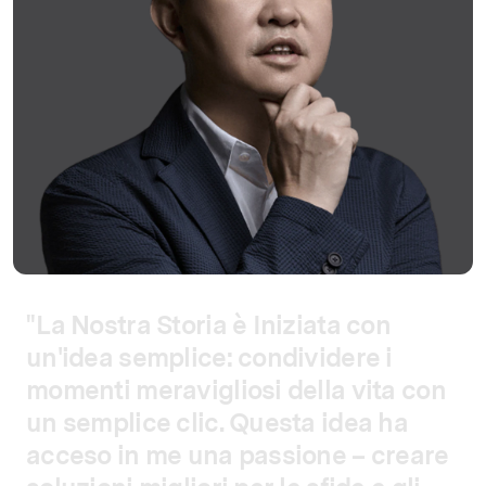
"
L
a
N
o
s
t
r
a
S
t
o
r
i
a
è
I
n
i
z
i
a
t
a
c
o
n
u
n
'
i
d
e
a
s
e
m
p
l
i
c
e
:
c
o
n
d
i
v
i
d
e
r
e
i
m
o
m
e
n
t
i
m
e
r
a
v
i
g
l
i
o
s
i
d
e
l
l
a
v
i
t
a
c
o
n
u
n
s
e
m
p
l
i
c
e
c
l
i
c
.
Q
u
e
s
t
a
i
d
e
a
h
a
a
c
c
e
s
o
i
n
m
e
u
n
a
p
a
s
s
i
o
n
e
–
c
r
e
a
r
e