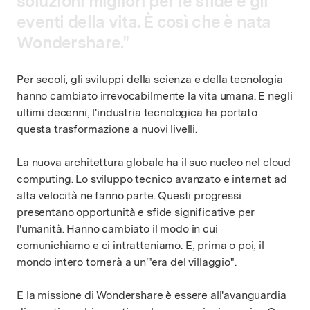
s
o
l
u
z
i
o
n
i
m
i
g
l
i
o
r
i
p
e
r
l
e
s
f
i
d
e
e
g
l
i
e
v
e
n
t
i
d
e
l
l
a
v
i
t
a
.
È
c
o
s
ì
c
h
e
è
n
a
t
a
W
o
n
d
e
r
s
h
a
r
e
.
"
Per secoli, gli sviluppi della scienza e della tecnologia
hanno cambiato irrevocabilmente la vita umana. E negli
ultimi decenni, l'industria tecnologica ha portato
questa trasformazione a nuovi livelli.
La nuova architettura globale ha il suo nucleo nel cloud
computing. Lo sviluppo tecnico avanzato e internet ad
alta velocità ne fanno parte. Questi progressi
presentano opportunità e sfide significative per
l'umanità. Hanno cambiato il modo in cui
comunichiamo e ci intratteniamo. E, prima o poi, il
mondo intero tornerà a un'"era del villaggio".
E la missione di Wondershare è essere all'avanguardia