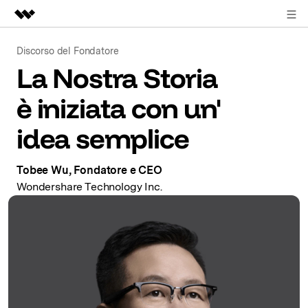
ACCEDI
Prodotti in evidenza
Discorso del Fondatore
La Nostra Storia
Creatività digitale AIGC
Business
Utilità
è iniziata
con un'
Panoramica
Chi siamo
idea semplice
Soluzione
Sala stampa
Tobee Wu, Fondatore e CEO
Negozio
Wondershare Technology Inc.
Supporto
Search