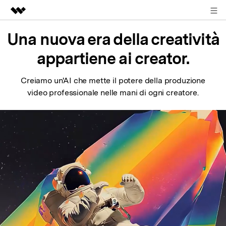
ACCEDI
Prodotti in evidenza
Una nuova era della creatività
Creatività digitale AIGC
appartiene ai creator.
Business
Utilità
Panoramica
Creiamo un'AI che mette il potere della produzione
Chi siamo
video professionale nelle mani di ogni creatore.
Soluzione
Sala stampa
Negozio
Supporto
Search